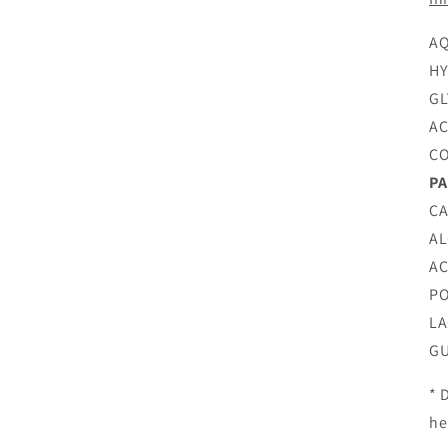
AQ
HY
GL
AC
CO
PA
CA
AL
AC
PO
LA
G
* 
he