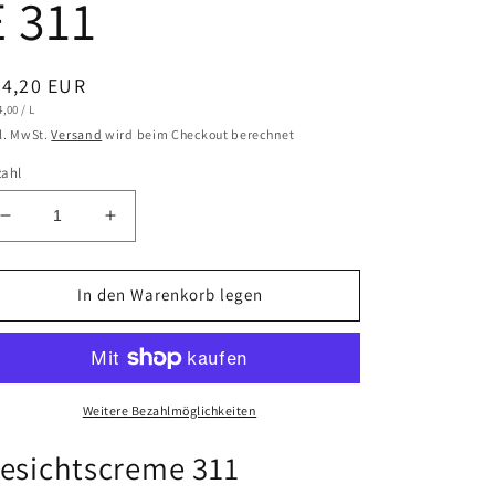
E 311
ormaler
24,20 EUR
NDPREIS
PRO
4,00
/
L
eis
l. MwSt.
Versand
wird beim Checkout berechnet
zahl
Verringere
Erhöhe
die
die
Menge
Menge
für
für
In den Warenkorb legen
CERAMOL
CERAMOL
GESICHTSCREME
GESICHTSCREME
311
311
Weitere Bezahlmöglichkeiten
esichtscreme 311