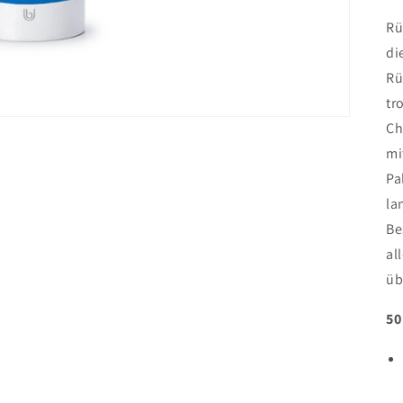
Rü
di
Rü
tr
Ch
mi
Pa
la
Be
al
üb
50