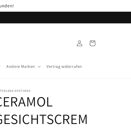
unden!
Einloggen
Warenkorb
Andere Marken
Vertrag widerrufen
NTERLAND APOTHEKE
CERAMOL
GESICHTSCREM