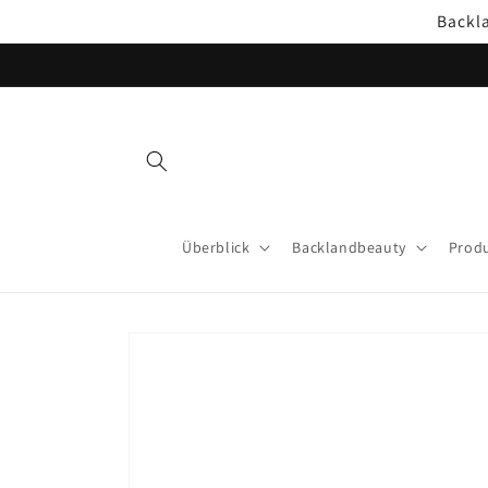
Direkt
Backl
zum
Inhalt
Überblick
Backlandbeauty
Produ
Zu
Produktinformationen
springen