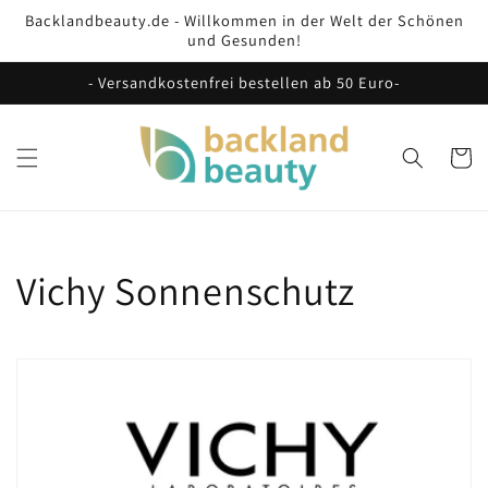
Direkt
Backlandbeauty.de - Willkommen in der Welt der Schönen
zum
und Gesunden!
Inhalt
- Versandkostenfrei bestellen ab 50 Euro-
Warenko
K
Vichy Sonnenschutz
a
t
e
g