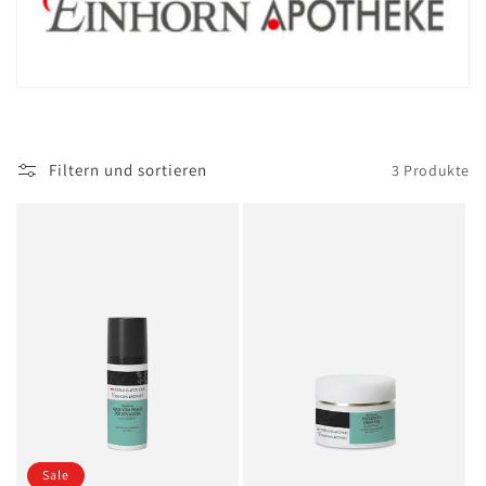
o
r
i
Filtern und sortieren
3 Produkte
e
:
Sale