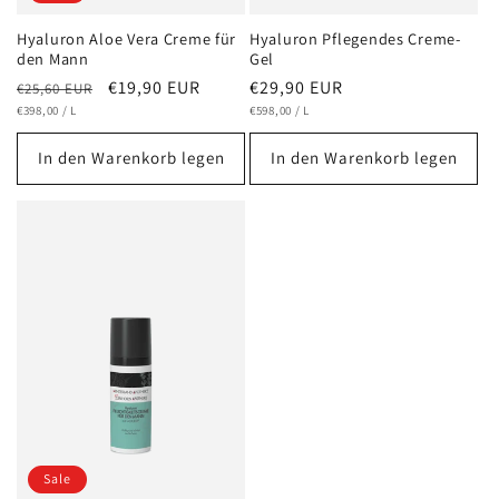
Hyaluron Aloe Vera Creme für
Hyaluron Pflegendes Creme-
den Mann
Gel
Normaler
Verkaufspreis
€19,90 EUR
Normaler
€29,90 EUR
€25,60 EUR
GRUNDPREIS
PRO
GRUNDPREIS
PRO
Preis
€398,00
/
L
Preis
€598,00
/
L
In den Warenkorb legen
In den Warenkorb legen
Sale