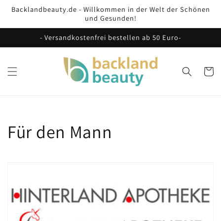
Direkt
Backlandbeauty.de - Willkommen in der Welt der Schönen
zum
und Gesunden!
Inhalt
- Versandkostenfrei bestellen ab 50 Euro-
Warenko
K
Für den Mann
a
t
e
g