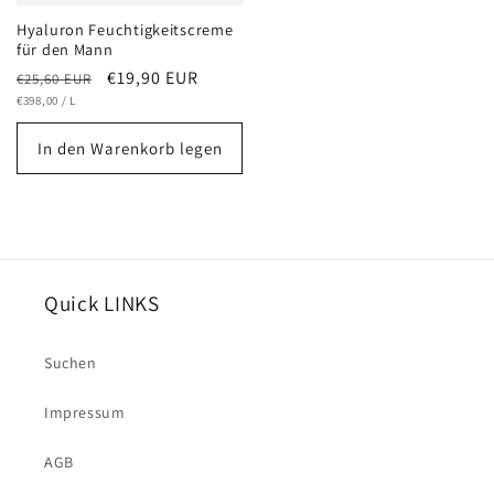
Hyaluron Feuchtigkeitscreme
für den Mann
Normaler
Verkaufspreis
€19,90 EUR
€25,60 EUR
GRUNDPREIS
PRO
Preis
€398,00
/
L
In den Warenkorb legen
Quick LINKS
Suchen
Impressum
AGB