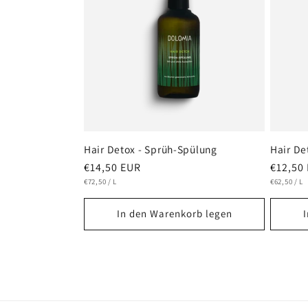
:
Hair Detox - Sprüh-Spülung
Hair De
Normaler
€14,50 EUR
Normal
€12,50
GRUNDPREIS
PRO
GRUNDPRE
P
Preis
€72,50
/
L
Preis
€62,50
/
L
In den Warenkorb legen