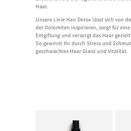
Haar.
t
Unsere Linie Hair Detox lässt sich von d
e
der Dolomiten inspirieren, sorgt für ein
Entgiftung und versorgt das Haar gezielt
So gewinnt Ihr durch Stress und Schmut
g
geschwächtes Haar Glanz und Vitalität.
o
r
i
e