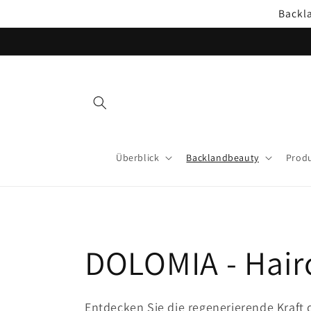
Direkt
Backl
zum
Inhalt
Überblick
Backlandbeauty
Produ
K
DOLOMIA - Hair
a
Entdecken Sie die regenerierende Kraft 