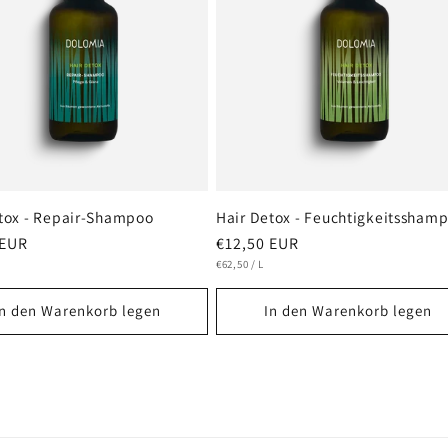
tox - Repair-Shampoo
Hair Detox - Feuchtigkeitssham
er
 EUR
Normaler
€12,50 EUR
IS
RO
GRUNDPREIS
PRO
Preis
€62,50
/
L
In den Warenkorb legen
In den Warenkorb legen