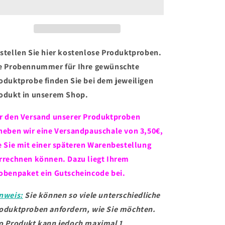
2er-
2er-
Pack
Pack
(Bitte
(Bitte
Hinweis
Hinweis
unten
unten
stellen Sie hier kostenlose Produktproben.
beachten)
beachten)
e Probennummer für Ihre gewünschte
oduktprobe finden Sie bei dem jeweiligen
odukt in unserem Shop.
r den Versand unserer Produktproben
heben wir eine Versandpauschale von 3,50€,
e Sie mit einer späteren Warenbestellung
rrechnen können. Dazu liegt Ihrem
obenpaket ein Gutscheincode bei.
nweis:
Sie können so viele unterschiedliche
oduktproben anfordern, wie Sie möchten.
o Produkt kann jedoch maximal 1