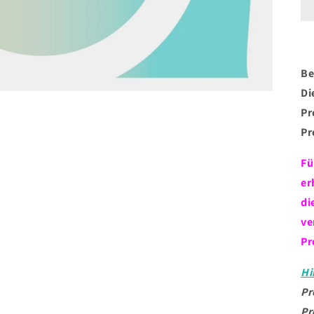
Be
Di
Pr
Pr
Fü
er
di
ve
Pr
Hi
Pr
Pr