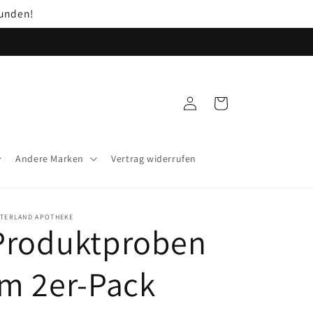
unden!
Einloggen
Warenkorb
Andere Marken
Vertrag widerrufen
NTERLAND APOTHEKE
Produktproben
im 2er-Pack