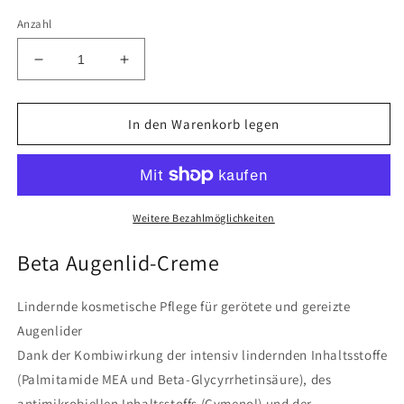
Anzahl
Verringere
Erhöhe
die
die
Menge
Menge
für
für
In den Warenkorb legen
CERAMOL
CERAMOL
BETA
BETA
AUGENLID-
AUGENLID-
CREME
CREME
Weitere Bezahlmöglichkeiten
Beta Augenlid-Creme
Lindernde kosmetische Pflege für gerötete und gereizte
Augenlider
Dank der Kombiwirkung der intensiv lindernden Inhaltsstoffe
(Palmitamide MEA und Beta-Glycyrrhetinsäure), des
antimikrobiellen Inhaltsstoffs (Cymenol) und der