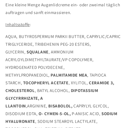
Eine kleine Menge Augenlidcreme ein- oder zweimal täglich
auftragen und sanft einmassieren.
Inhaltsstoffe
:
AQUA, BUTYROSPERMUM PARKII BUTTER, CAPRYLIC/CAPRIC
TRIGLYCERIDE, TRIBEHENIN PEG-20 ESTERS,
GLYCERIN,
SQUALANE
, AMMONIUM
ACRYLOYLDIMETHYLTAURATE/VP COPOLYMER,
HYDROGENATED POLYDECENE,
METHYLPROPANEDIOL,
PALMITAMIDE MEA
, TAPIOCA
STARCH,
TOCOPHERYL ACETATE
, XYLITOL,
CERAMIDE 3,
CHOLESTEROL
, BATYL ALCOHOL,
DIPOTASSIUM
GLYCYRRHIZATE, A
LLANTOIN
,ARGININE,
BISABOLOL,
CAPRYLYL GLYCOL,
DISODIUM EDTA,
O- CYMEN-5-OL,
P-ANISIC ACID,
SODIUM
HYALURONATE
, SODIUM STEAROYL LACTYLATE,