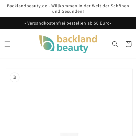
Direkt
Backlandbeauty.de - Willkommen in der Welt der Schönen
zum
und Gesunden!
Inhalt
- Versandkostenfrei bestellen ab 50 Euro-
Warenko
oduktinformationen
ringen