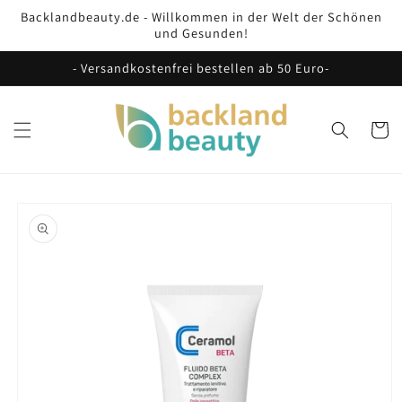
Direkt
Backlandbeauty.de - Willkommen in der Welt der Schönen
zum
und Gesunden!
Inhalt
- Versandkostenfrei bestellen ab 50 Euro-
Warenko
oduktinformationen
ringen