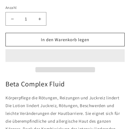
Anzahl
Verringere
Erhöhe
die
die
Menge
Menge
für
für
In den Warenkorb legen
CERAMOL
CERAMOL
BETA
BETA
COMPLEX
COMPLEX
FLUID
FLUID
Beta Complex Fluid
Körperpflege die Rötungen, Reizungen und Juckreiz lindert
Die Lotion lindert Juckreiz, Rötungen, Beschwerden und
leichte Veränderungen der Hautbarriere. Sie eignet sich für
die überempfindliche und allergische Haut des ganzen
Körpers. Dank der Kombiwirkung der intensiv lindernden,